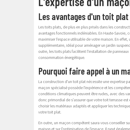
L'expertise d'un maçon
Les avantages d'un toit plat
Les toits plats, de plus en plus prisés dans les constr
avantages fonctionnels indéniables. En Haute-Savoie, con
maximiser l'espace utilisable de votre maison. En effet,
supplémentaire, idéal pour aménager un jardin suspen
outre, les toits plats facilitent l'installation de panne
consommation énergétique.
Pourquoi faire appel à un m
La construction d'un toit plat nécessite une expertise part
maçon spécialisé possède l'expérience et les compéten
conditions climatiques peuvent être rudes, avec des var
donc primordial de s'assurer que votre toit terrasse es
choisir les matériaux adaptés et appliquer les technique
votre toit plat.
En outre, un maçon compétent saura vous conseiller sur l
maison et sur l'optimisation de l'espace. Il peut égalem