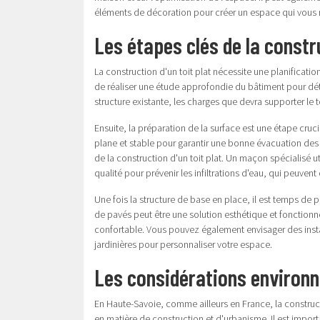
éléments de décoration pour créer un espace qui vous
Les étapes clés de la constru
La construction d'un toit plat nécessite une planificatio
de réaliser une étude approfondie du bâtiment pour déte
structure existante, les charges que devra supporter le t
Ensuite, la préparation de la surface est une étape crucia
plane et stable pour garantir une bonne évacuation des
de la construction d'un toit plat. Un maçon spécialisé u
qualité pour prévenir les infiltrations d'eau, qui peuve
Une fois la structure de base en place, il est temps de 
de pavés
peut être une solution esthétique et fonctionn
confortable. Vous pouvez également envisager des insta
jardinières pour personnaliser votre espace.
Les considérations environ
En Haute-Savoie, comme ailleurs en France, la construct
en matière de construction et d'urbanisme. Il est import