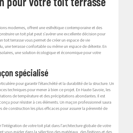
 pour votre toit terrasse
uctions modernes, offrent une esthétique contemporaine et des
struire un toit plat peut s'avérer une excellente décision pour
 un toit terrasse vous permet de créer un espace de vie
du, une terrasse confortable ou même un espace de détente. En
aux solaires, une solution écologique et économique pour votre
açon spécialisé
iculière pour garantir l'étanchéité et la durabilité de la structure. Un
ces techniques pour mener à bien ce projet. En Haute-Savoie, les
iations de température et des précipitations abondantes. Il est
t conçu pour résister à ces éléments. Un maçon professionnel saura
s de construction les plus efficaces pour assurer la pérennité de
'intégration de votre toit plat dans l'architecture globale de votre
ent vous guider dans la sélection des matériaux, des finitions et des