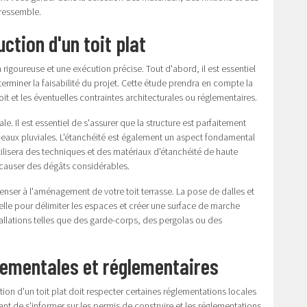
 ressemble.
ction d'un toit plat
n rigoureuse et une exécution précise. Tout d'abord, il est essentiel
rminer la faisabilité du projet. Cette étude prendra en compte la
oit et les éventuelles contraintes architecturales ou réglementaires.
le. Il est essentiel de s'assurer que la structure est parfaitement
 eaux pluviales. L'étanchéité est également un aspect fondamental
tilisera des techniques et des matériaux d'étanchéité de haute
nt causer des dégâts considérables.
penser à l'aménagement de votre toit terrasse. La
pose de dalles et
elle pour délimiter les espaces et créer une surface de marche
llations telles que des garde-corps, des pergolas ou des
nementales et réglementaires
ion d'un toit plat doit respecter certaines réglementations locales
ant de s'informer sur les permis de construire et les réglementations