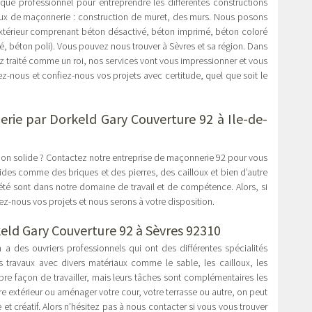
 que professionnel pour entreprendre les différentes constructions
aux de maçonnerie : construction de muret, des murs. Nous posons
’extérieur comprenant béton désactivé, béton imprimé, béton coloré
iré, béton poli). Vous pouvez nous trouver à Sèvres et sa région. Dans
z traité comme un roi, nos services vont vous impressionner et vous
tez-nous et confiez-nous vos projets avec certitude, quel que soit le
rie par Dorkeld Gary Couverture 92 à Ile-de-
ion solide ? Contactez notre entreprise de maçonnerie 92 pour vous
ides comme des briques et des pierres, des cailloux et bien d’autre
té sont dans notre domaine de travail et de compétence. Alors, si
z-nous vos projets et nous serons à votre disposition.
eld Gary Couverture 92 à Sèvres 92310
a des ouvriers professionnels qui ont des différentes spécialités
 travaux avec divers matériaux comme le sable, les cailloux, les
pre façon de travailler, mais leurs tâches sont complémentaires les
re extérieur ou aménager votre cour, votre terrasse ou autre, on peut
créatif. Alors n’hésitez pas à nous contacter si vous vous trouver