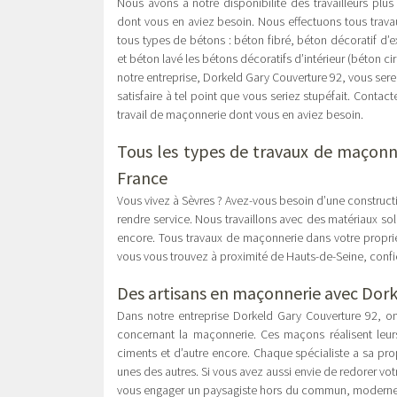
Nous avons à notre disponibilité des travailleurs plus
dont vous en aviez besoin. Nous effectuons tous trav
tous types de bétons : béton fibré, béton décoratif d
et béton lavé les bétons décoratifs d’intérieur (béton c
notre entreprise, Dorkeld Gary Couverture 92, vous sere
satisfaire à tel point que vous seriez stupéfait. Contac
travail de maçonnerie dont vous en aviez besoin.
Tous les types de travaux de maçonne
France
Vous vivez à Sèvres ? Avez-vous besoin d’une construct
rendre service. Nous travaillons avec des matériaux sol
encore. Tous travaux de maçonnerie dans votre proprié
vous vous trouvez à proximité de Hauts-de-Seine, confie
Des artisans en maçonnerie avec Dork
Dans notre entreprise Dorkeld Gary Couverture 92, on 
concernant la maçonnerie. Ces maçons réalisent leurs
ciments et d’autre encore. Chaque spécialiste a sa pro
unes des autres. Si vous avez aussi envie de redorer vot
vous engager un paysagiste hors du commun, moderne et 