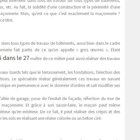
eut intervenir dans tous les travaux sur tous types de bâtiments,
x, etc. Au fait, la solidité d’une construction et la pérennité d’une
açonnerie. Mais, qu’est ce que c’est exactement la maçonnerie ?
ce titre.
 dans tous types de travaux de bâtiments, aussi bien dans le cadre
nerie fait partie de ce qu’on appelle « gros œuvres ». Étant
 dans le 27
maître de ce métier peut aussi réaliser des travaux
avaux lourds tels que le terrassement, les fondations, l’érection des
tions. Le spécialiste réalise généralement ces travaux en suivant
munique en permanence avec le donneur d’ordres et sait modifier ses
l’allée de garage, pose de l’enduit de façade, réfection du mur de
e maçonnerie. Et grâce à son savoir-faire, le maçon peut même
rieur qu’en extérieur. De ce fait, il peut réaliser des crépis et des
ur les sols en réalisant une résine colorée ou un béton ciré.