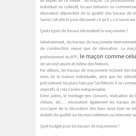
un expert en ce métier : un maçon. Ce professionnel p
individuel ou collectif, locaux tertiaires ou commerciau
rénovation dépendent de la qualité des travaux de m
Suivez cet article pour découvrir ce qu’il y a à savoir sur 
Quels types de travaux nécessitent la maçonnerie ?
Généralement, les travaux de maçonnerie interviennent
de construction neuve que de rénovation. La maçon
le maçon comme celui
professionnel du BTP,
de second œuvre et même des finitions.
Par ailleurs, les travaux de maçonnerie incluent des tr
murs de la maison individuelle, ainsi que les démoli
précisément les plans faits par l’architecte. Il se com
objectifs si cela s’avère indispensable.
Entre autres, le montage des cloisons, réalisation de 
clôture, etc.… nécessitent également les travaux d
s’occuper de la décoration des lieux aussi bien en inté
enduits de qualité sur les murs intérieurs ou intervenir s
Quel budget pour les travaux de maçonnerie ?