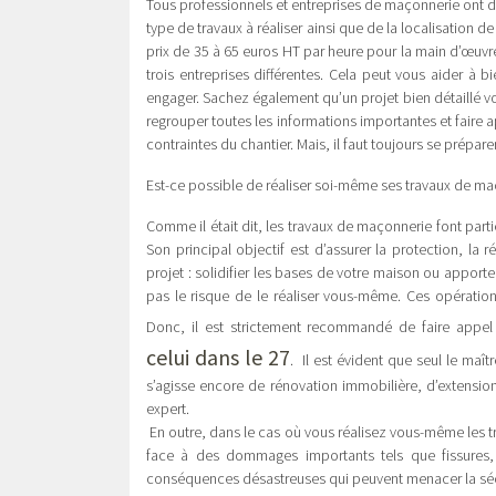
Tous professionnels et entreprises de maçonnerie ont de
type de travaux à réaliser ainsi que de la localisatio
prix de 35 à 65 euros HT par heure pour la main d’œuvre
trois entreprises différentes. Cela peut vous aider à b
engager. Sachez également qu’un projet bien détaillé vous
regrouper toutes les informations importantes et faire 
contraintes du chantier. Mais, il faut toujours se prépar
Est-ce possible de réaliser soi-même ses travaux de ma
Comme il était dit, les travaux de maçonnerie font par
Son principal objectif est d’assurer la protection, la r
projet : solidifier les bases de votre maison ou apport
pas le risque de le réaliser vous-même. Ces opération
Donc, il est strictement recommandé de faire appe
celui dans le 27
. Il est évident que seul le maî
s’agisse encore de rénovation immobilière, d’extensio
expert.
En outre, dans le cas où vous réalisez vous-même les tr
face à des dommages importants tels que fissures, 
conséquences désastreuses qui peuvent menacer la sécu