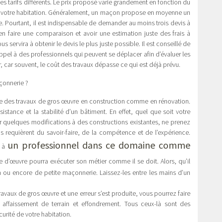
s tarifs différents. Le prix proposé varie grandement en fonction du
n de votre habitation. Généralement, un maçon propose en moyenne un
. Pourtant, il est indispensable de demander au moins trois devis à
ien faire une comparaison et avoir une estimation juste des frais à
 servira à obtenir le devis le plus juste possible. Il est conseillé de
appel à des professionnels qui peuvent se déplacer afin d’évaluer les
er, car souvent, le coût des travaux dépasse ce qui est déjà prévu.
çonnerie ?
tie des travaux de gros œuvre en construction comme en rénovation.
ésistance et la stabilité d’un bâtiment. En effet, quel que soit votre
er quelques modifications à des constructions existantes, ne prenez
s requièrent du savoir-faire, de la compétence et de l’expérience.
un professionnel dans ce domaine comme
l à
tre d’œuvre pourra exécuter son métier comme il se doit. Alors, qu’il
n ou encore de petite maçonnerie. Laissez-les entre les mains d’un
avaux de gros œuvre et une erreur s’est produite, vous pourrez faire
affaissement de terrain et effondrement. Tous ceux-là sont des
rité de votre habitation.