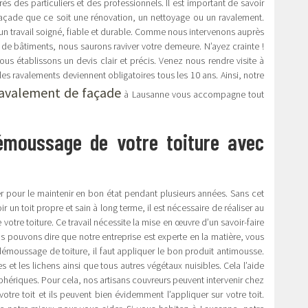
s des particuliers et des professionnels. Il est important de savoir
façade que ce soit une rénovation, un nettoyage ou un ravalement.
un travail soigné, fiable et durable. Comme nous intervenons auprès
s de bâtiments, nous saurons raviver votre demeure. N’ayez crainte !
us établissons un devis clair et précis. Venez nous rendre visite à
les ravalements deviennent obligatoires tous les 10 ans. Ainsi, notre
ravalement de façade
à Lausanne vous accompagne tout
démoussage de votre toiture avec
ier pour le maintenir en bon état pendant plusieurs années. Sans cet
r un toit propre et sain à long terme, il est nécessaire de réaliser au
otre toiture. Ce travail nécessite la mise en œuvre d’un savoir-faire
s pouvons dire que notre entreprise est experte en la matière, vous
émoussage de toiture, il faut appliquer le bon produit antimousse.
 et les lichens ainsi que tous autres végétaux nuisibles. Cela l’aide
phériques. Pour cela, nos artisans couvreurs peuvent intervenir chez
tre toit et ils peuvent bien évidemment l’appliquer sur votre toit.