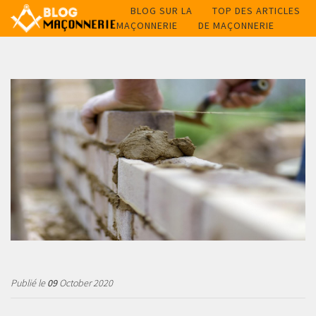
BLOG SUR LA
TOP DES ARTICLES
MAÇONNERIE
DE MAÇONNERIE
Publié le
09
October 2020