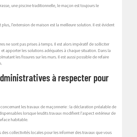
rrasse, une piscine traditionnelle, le maçon est toujours le
 plus, l'extension de maison est la meilleure solution. Il est évident
ne sont pas prises à temps. Il est alors impératif de solliciter
ic et apporter les solutions adéquates à chaque situation. Dans la
matant les fissures sur les murs. Il est aussi possible de refaire
n.
administratives à respecter pour
 concernant les travaux de maçonnerie : la déclaration préalable de
ndispensables lorsque lesdits travaux modifient l'aspect extérieur de
urface habitable.
s des collectivités locales pour les informer des travaux que vous